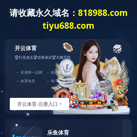
产品动态
液化石油气爆炸事故频发！智能燃气泄露探测报警器应为厨房必备
2023-07-05
能双向呼叫当智能网关使用的4G一键报警SOS紧急按钮
2023-04-04
居家养老智能看护监测报警设备守护独居老人居家安全
2022-10-31